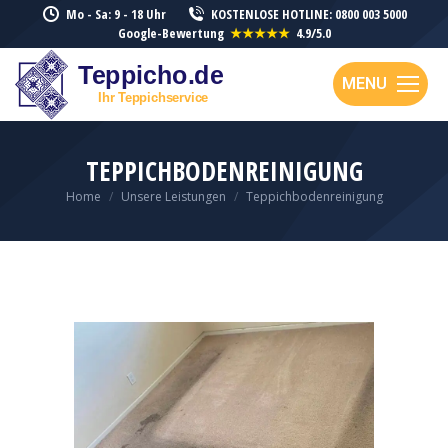
Mo - Sa: 9 - 18 Uhr
KOSTENLOSE HOTLINE: 0800 003 5000
Google-Bewertung
★★★★★
4.9/5.0
MENU
TEPPICHBODENREINIGUNG
You are here:
Home
Unsere Leistungen
Teppichbodenreinigung