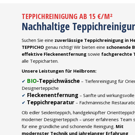
TEPPICHREINIGUNG AB 15 €/M²
Nachhaltige Teppichreinigu
Suchen Sie eine
zuverlässige Teppichreinigung in H
TEPPICHO
genau richtig! Wir bieten eine
schonende 
effektive Fleckenentfernung
sowie
fachgerechte 
alle Teppicharten.
Unsere Leistungen für Heilbronn:
BIO
-Teppichwäsche
✔
– Tiefenreinigung für Orie
Designerteppiche
Fleckenentfernung
✔
– Sanfte und wirkungsvoll
Teppichreparatur
✔
– Fachmännische Restaurati
Ob edler Seidenteppich, handgeknüpfter Orientteppic
moderner Designerteppich – unser erfahrenes Team 
für eine gründliche und schonende Reinigung.
Mit
modernster Technik und jahrelanger Erfahrung