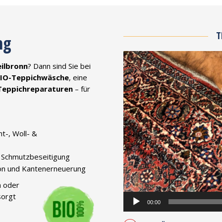
T
ng
Video-
eilbronn
? Dann sind Sie bei
Player
BIO-Teppichwäsche
, eine
Teppichreparaturen
– für
nt-, Woll- &
e Schmutzbeseitigung
on und Kantenerneuerung
h oder
sorgt
00:00