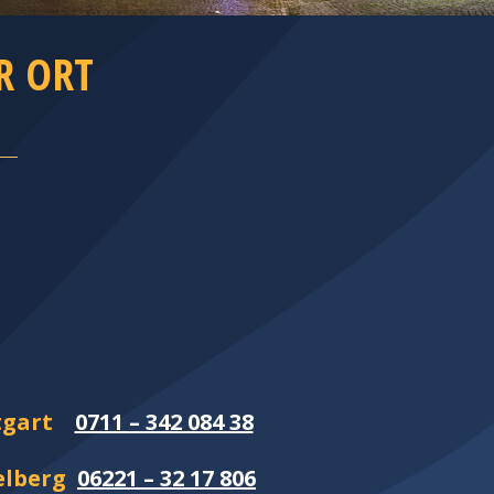
R ORT
ttgart
0711 – 342 084 38
elberg
06221 – 32 17 806