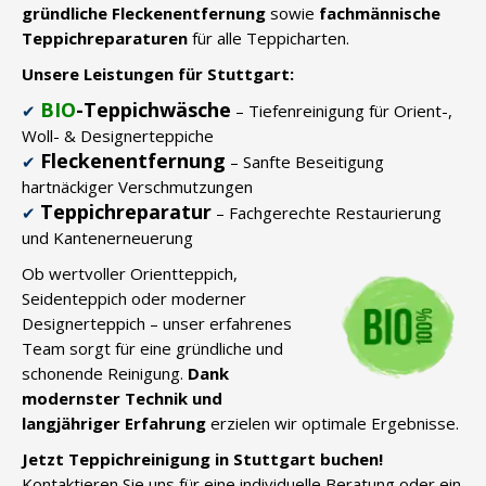
gründliche Fleckenentfernung
sowie
fachmännische
Teppichreparaturen
für alle Teppicharten.
Unsere Leistungen für Stuttgart:
BIO
-Teppichwäsche
✔
– Tiefenreinigung für Orient-,
Woll- & Designerteppiche
Fleckenentfernung
✔
– Sanfte Beseitigung
hartnäckiger Verschmutzungen
Teppichreparatur
✔
– Fachgerechte Restaurierung
und Kantenerneuerung
Ob wertvoller Orientteppich,
Seidenteppich oder moderner
Designerteppich – unser erfahrenes
Team sorgt für eine gründliche und
schonende Reinigung.
Dank
modernster Technik und
langjähriger Erfahrung
erzielen wir optimale Ergebnisse.
Jetzt Teppichreinigung in Stuttgart buchen!
Kontaktieren Sie uns für eine individuelle Beratung oder ein