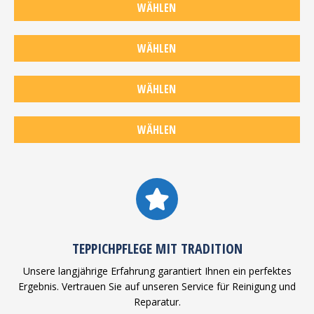
TEPPICHBODEN-
WÄHLEN
REINIGUNG
REPARATUR &
WÄHLEN
RESTAURATION
FLECKENENTFERNUNG
WÄHLEN
MOTTENBESEITIGUNG
WÄHLEN
WASSERSCHADEN
TEPPICHPFLEGE MIT TRADITION
Unsere langjährige Erfahrung garantiert Ihnen ein perfektes
Ergebnis. Vertrauen Sie auf unseren Service für Reinigung und
Reparatur.