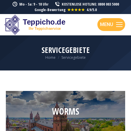
Mo - Sa: 9 - 18 Uhr
KOSTENLOSE HOTLINE: 0800 003 5000
Google-Bewertung
★★★★★
4.9/5.0
MENU
SERVICEGEBIETE
You are here:
Home
Servicegebiete
WORMS