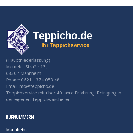
(Hauptniederlassung)
Memeler Straße 13,
68307 Mannheim
Phone:
0621 - 374 053 48
Email:
info@teppicho.de
Teppichservice mit über 40 Jahre Erfahrung! Reinigung in
der eigenen Teppichwäscherei.
RUFNUMMERN
Mannheim: